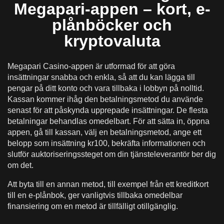
Megapari-appen – kort, e-
plånböcker och
kryptovaluta
Megapari Casino-appen är utformad för att göra
insättningar snabba och enkla, så att du kan lägga till
pengar på ditt konto och vara tillbaka i lobbyn på nolltid.
Kassan kommer ihåg den betalningsmetod du använde
senast för att påskynda upprepade insättningar. De flesta
betalningar behandlas omedelbart. För att sätta in, öppna
appen, gå till kassan, välj en betalningsmetod, ange ett
belopp som insättning kr100, bekräfta informationen och
slutför auktoriseringssteget om din tjänsteleverantör ber dig
om det.
Att byta till en annan metod, till exempel från ett kreditkort
till en e-plånbok, ger vanligtvis tillbaka omedelbar
finansiering om en metod är tillfälligt otillgänglig.