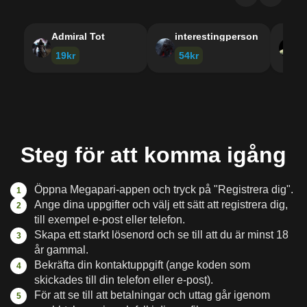
Megapari Casino-appen
Admiral Tot
interestingperson
B
19kr
54kr
Steg för att komma igång
Öppna Megapari-appen och tryck på "Registrera dig".
Ange dina uppgifter och välj ett sätt att registrera dig,
till exempel e-post eller telefon.
Skapa ett starkt lösenord och se till att du är minst 18
år gammal.
Bekräfta din kontaktuppgift (ange koden som
skickades till din telefon eller e-post).
För att se till att betalningar och uttag går igenom