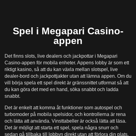
Spel i Megapari Casino-
appen
Det finns slots, live dealers och jackpottar i Megapari
Casino-appen för mobila enheter. Appens lobby är som ett
riktigt kasino, så att du kan växla mellan slotspel, live
dealer-bord och jackpottjakter utan att lämna appen. Om du
vill börja spela ett spel direkt är gränssnittet utformat så att
du kan göra det med en hand, söka snabbt och ladda
snabbt.
Det är enkelt att komma åt funktioner som autospel och
turbomoder på mobila spelsidor, och kontrollerna är rena
och lätta att använda. Vinsttabeller är också lätta att läsa.
Det är möjligt att starta ett spel, spela några snurr och
sedan gå tillbaka till lobbyn direkt utan att förlora din plats.