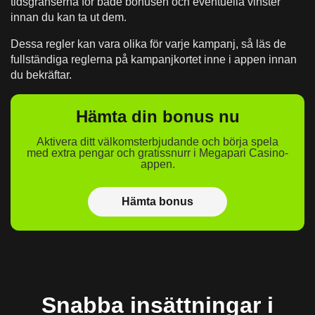
tidsgränserna för både bonusen och eventuella vinster
innan du kan ta ut dem.
Dessa regler kan vara olika för varje kampanj, så läs de
fullständiga reglerna på kampanjkortet inne i appen innan
du bekräftar.
Hämta din bonus nu
Aktivera ditt välkomsterbjudande och börja spela
med extra pengar och gratissnurr i Megapari Casino-
appen.
Hämta bonus
Snabba insättningar i