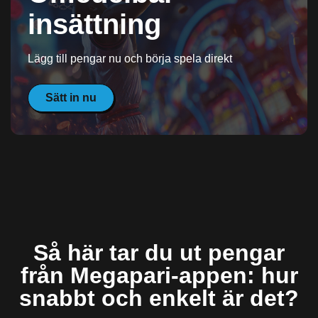
insättning
Lägg till pengar nu och börja spela direkt
Sätt in nu
Så här tar du ut pengar
från Megapari-appen: hur
snabbt och enkelt är det?