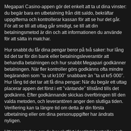
Megapari Casino-appen gör det enkelt att ta ut dina vinster:
du begär bara en utbetalning från ditt saldo, bekräftar
uppgifterna och kontrollerar kassan för att se hur det går.
För att se till att uttag går smidigt, se till att din
betalningsmetod är din och att informationen du använde
för att sätta in matchar.
Hur snabbt du får dina pengar beror på två saker: hur lång
tid det tar för din bank eller betalningsleverantör att
behandla betalningen och hur snabbt Megapari godkänner
betalningen. När fler kontroller görs godkänns ofta mindre
begäranden som "ta ut kr100" snabbare än "ta ut kr5 000".
Hur lång tid det tar att få dina pengar: När du begär ett uttag
placerar appen det först i ett "väntande" tillstånd tills det
godkänns. Efter godkännande skickas överföringen till den
valda metoden, och leverantören anger den slutliga tiden.
Verifiering kan ta längre tid om detta är din första
utbetalning eller om dina personuppgifter har ändrats
nyligen.