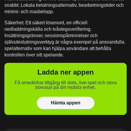
snabbt. Lokala betalningsalternativ, bearbetningstider och
minimi- och maxbelopp.
Säkerhet: Ett säkert lösenord, en officiell
nedladdningskälla och tvåstegsverifiering.
Insättningsgränser, sessionspåminnelser och
självuteslutningsverktyg är några exempel på ansvarsfulla
spelalternativ som kan hjälpa användare att behålla
kontrollen över sitt spelande.
Ladda ner appen
Få omedelbar tillgång till slots, live-spel och stora
bonusar på din mobila enhet.
Hämta appen