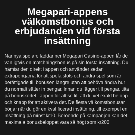
Megapari-appens
välkomstbonus och
erbjudanden vid första
insättning
När nya spelare laddar ner Megapari Casino-appen får de
vanligtvis en matchningsbonus på sin första insättning. Du
hämtar den direkt i appen och använder sedan
extrapengarna för att spela slots och andra spel som är
berättigade till bonusen längre utan att behöva ändra hur
du normalt sätter in pengar. Innan du lägger till pengar, titta
på bonuskortet i appen för att se till att du vet exakt belopp
och knapp för att aktivera det. De flesta välkomstbonusar
börjar när du gör en kvalificerad insättning, till exempel en
insättning på minst kr10. Beroende på kampanjen kan det
maximala bonusbeloppet vara så högt som kr200.