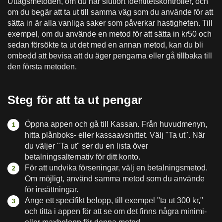
Uttagsmetoden, om du har slutfört identitetskontroller, och
om du begär att ta ut till samma väg som du använde för att
sätta in är alla vanliga saker som påverkar hastigheten. Till
exempel, om du använde en metod för att sätta in kr50 och
sedan försökte ta ut det med en annan metod, kan du bli
ombedd att bevisa att du äger pengarna eller gå tillbaka till
den första metoden.
Steg för att ta ut pengar
Öppna appen och gå till Kassan. Från huvudmenyn,
hitta plånboks- eller kassaavsnittet. Välj "Ta ut". När
du väljer "Ta ut" ser du en lista över
betalningsalternativ för ditt konto.
För att undvika förseningar, välj en betalningsmetod.
Om möjligt, använd samma metod som du använde
för insättningar.
Ange ett specifikt belopp, till exempel "ta ut 300 kr,"
och titta i appen för att se om det finns några minimi-