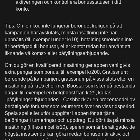
aktiveringen och kontrollera bonusstatusen i ditt
konto.
Tips: Om en kod inte fungerar beror det troligen på att
kampanjen har avslutats, minsta insättning inte har
uppnåtts (till exempel under kr10), betalningsmetoden inte
är berättigad till bonusar, eller kontot redan har använt ett
liknande välkomst- eller påfyllningserbjudande.
Om du gör en kvalificerad insättning ger appen vanligtvis
extra pengar som bonus, till exempel kr200. Gratissnurr:
beroende på kampanjen, gratissnurr på vissa slots efter en
insättning på kr15 eller mer. Boostar som sker på bestämda
dagar, till exempel en helgboost från kr25, kallas
"påfyllningserbjudanden". Cashback är en procentandel av
berättigade förluster som returneras över en viss tidsperiod.
Spela spel eller utför uppgifter i appen för att tjäna
belöningar i turneringar och uppdrag. Du bör titta på minsta
insättning (till exempel kr10), spelen som är berättigade, de
högsta insatser du kan göra medan bonusen är aktiv, och