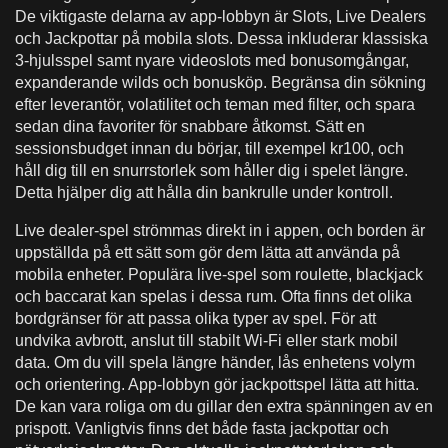
De viktigaste delarna av app-lobbyn är Slots, Live Dealers
och Jackpottar på mobila slots. Dessa inkluderar klassiska
3-hjulsspel samt nyare videoslots med bonusomgångar,
expanderande wilds och bonusköp. Begränsa din sökning
efter leverantör, volatilitet och teman med filter, och spara
sedan dina favoriter för snabbare åtkomst. Sätt en
sessionsbudget innan du börjar, till exempel kr100, och
håll dig till en snurrstorlek som håller dig i spelet längre.
Detta hjälper dig att hålla din bankrulle under kontroll.
Live dealer-spel strömmas direkt in i appen, och borden är
uppställda på ett sätt som gör dem lätta att använda på
mobila enheter. Populära live-spel som roulette, blackjack
och baccarat kan spelas i dessa rum. Ofta finns det olika
bordgränser för att passa olika typer av spel. För att
undvika avbrott, anslut till stabilt Wi-Fi eller stark mobil
data. Om du vill spela längre händer, lås enhetens volym
och orientering. App-lobbyn gör jackpottspel lätta att hitta.
De kan vara roliga om du gillar den extra spänningen av en
prispott. Vanligtvis finns det både fasta jackpottar och