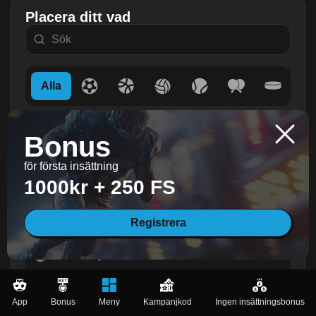
Placera ditt vad
Alla
Bonus
10.08.2026
18:20
för första insättning
Edmonton
Rita
Vancouver
Oilers
Canucks
1000kr + 250 FS
2.1
3.8
2.9
Registrera
10.08.2026
20:00
Russia
Rita
France
App
Bonus
Meny
Kampanjkod
Ingen insättningsbonus
1.8
3
2.2