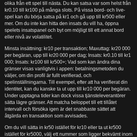
olika från ett spel till nästa. Du kan satsa var som helst från
kr0.10 till kr100 på många slots. På vissa bord- och live-
spel kan du börja satsa på kr1 och gå upp till kr500 eller
mer. Om du inte kan hitta den insats du vill ha, öppna
spelets insatspanel och byt om möjligt till ett annat bord
eller nivå av volatilitet.
Minsta insättning: kr10 per transaktion; Maxuttag: kr20 000
per begäran, upp till kr20 000 per dag; Insats: kr0.10 till kr1
000; Insats: kr100 till kr500+; Vad som kan ändra dina
gränser visas vanligtvis i appen: betalningsmetoden du
väljer, om din profil är fullt verifierad, och
spelinställningarna. Till exempel, efter att ha verifierat din
identitet, kan du kanske ta ut upp till kr10 000 per begäran.
Under upptagna tider kan dock vissa tjänsteleverantörer
sätta lägre gränser. Att matcha beloppet till ett tillåtet
intervall och försöka igen är det snabbaste sättet att
åtgärda en transaktion som avvisades.
Om du vill sätta in kr50 istället för kr10 eller ta ut kr500
istället för kr5000, välj ett nummer som ligger bekvämt inom